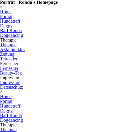
Porträt - Ronda´s Homepage
×
Home
Porträt
Hundetreff
Daggy
Barf Ronda
Dogdancing
Therapie
Therapie
Akkupunktur
Zeitung
Tetraeder
Fernseher
Fernseher
Beauty-Tag
Impressum
Impressum
Datenschutz
×
Home
Porträt
Hundetreff
Daggy
Barf Ronda
Dogdancing
Therapie
Therapie